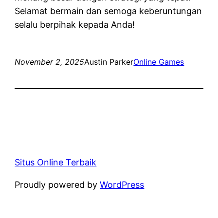
Selamat bermain dan semoga keberuntungan
selalu berpihak kepada Anda!
November 2, 2025
Austin Parker
Online Games
Situs Online Terbaik
Proudly powered by
WordPress