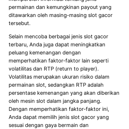
permainan dan kemungkinan payout yang
ditawarkan oleh masing-masing slot gacor
tersebut.
Selain mencoba berbagai jenis slot gacor
terbaru, Anda juga dapat meningkatkan
peluang kemenangan dengan
memperhatikan faktor-faktor lain seperti
volatilitas dan RTP (return to player).
Volatilitas merupakan ukuran risiko dalam
permainan slot, sedangkan RTP adalah
persentase kemenangan yang akan diberikan
oleh mesin slot dalam jangka panjang.
Dengan memperhatikan faktor-faktor ini,
Anda dapat memilih jenis slot gacor yang
sesuai dengan gaya bermain dan